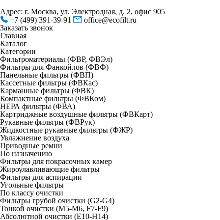
Адрес: г. Москва, ул. Электродная, д. 2, офис 905
+7 (499) 391-39-91
office@ecofilt.ru
Заказать звонок
Главная
Каталог
Категории
Фильтроматериалы (ФВР, ФВЭл)
Фильтры для Фанкойлов (ФВФ)
Панельные фильтры (ФВП)
Кассетные фильтры (ФВКас)
Карманные фильтры (ФВК)
Компактные фильтры (ФВКом)
НЕРА фильтры (ФВА)
Картриджные воздушные фильтры (ФВКарт)
Рукавные фильтры (ФВРук)
Жидкостные рукавные фильтры (ФЖР)
Увлажнение воздуха
Приводные ремни
По назначению
Фильтры для покрасочных камер
Жироулавливающие фильтры
Фильтры для аспирации
Угольные фильтры
По классу очистки
Фильтры грубой очистки (G2-G4)
Тонкой очистки (М5-М6, F7-F9)
Абсолютной очистки (Е10-H14)