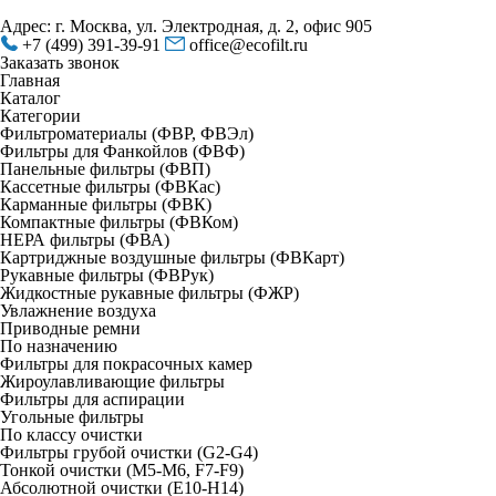
Адрес: г. Москва, ул. Электродная, д. 2, офис 905
+7 (499) 391-39-91
office@ecofilt.ru
Заказать звонок
Главная
Каталог
Категории
Фильтроматериалы (ФВР, ФВЭл)
Фильтры для Фанкойлов (ФВФ)
Панельные фильтры (ФВП)
Кассетные фильтры (ФВКас)
Карманные фильтры (ФВК)
Компактные фильтры (ФВКом)
НЕРА фильтры (ФВА)
Картриджные воздушные фильтры (ФВКарт)
Рукавные фильтры (ФВРук)
Жидкостные рукавные фильтры (ФЖР)
Увлажнение воздуха
Приводные ремни
По назначению
Фильтры для покрасочных камер
Жироулавливающие фильтры
Фильтры для аспирации
Угольные фильтры
По классу очистки
Фильтры грубой очистки (G2-G4)
Тонкой очистки (М5-М6, F7-F9)
Абсолютной очистки (Е10-H14)