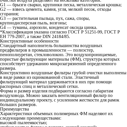
очистки воздуха разделяют на несколько категорий:
G1 — брызги сварки, крупинки песка, металлическая крошка;
G2 — взвесь цемента, камня, угля, мелкий песок, отходы
сгорания;
G3 — растительная пыльца, пух, сажа, споры,
крупнодисперсная пыль, возгоны;
G4 — туманы, аэрозоли, конденсат оксида цинка.
*Классификация указана согласно ГОСТ Р 51251-99, ГОСТ Р
ЕН 779-2007, а также DIN 24184/85.
Конструктивные особенности
Стандартный наполнитель большинства воздушных
предфильтров в промышленности — полиэстер,
пенополиуретан, стекловолокно. Это воздухопроницаемые,
пористые фильтрующие материалы (ФМ), структура которых
способствует удержанию микрозагрязнений определенного
размера.
Конструктивно воздушные фильтры грубой очистки выполнены
в виде рамки из оцинкованной стали. Эластичный
фильтрующий материал удерживается в них при помощи
распорных спиц и металлической сетки.
Форма и размер изделия подбираются согласно габаритам
воздуховода. Можно заказать вентиляционный фильтр по
индивидуальному проекту, с усилением жесткости для рамок
больших размеров.
Преимущества
Характеристики объемных полимерных ФМ наделяют их
следующими преимуществами:
высокой пылеемкостью;