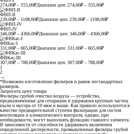
ФВП-I
274,00
₽
–
555,00
₽
Диапазон цен: 274,00₽ – 555,00₽
ФВП-II
239,00
₽
–
1198,00
₽
Диапазон цен: 239,00₽ – 1198,00₽
ФВП-IV
346,00
₽
–
4366,00
₽
Диапазон цен: 346,00₽ – 4366,00₽
ФВКас-I
331,00
₽
–
665,00
₽
Диапазон цен: 331,00₽ – 665,00₽
ФВКас-III
307,00
₽
–
788,00
₽
Диапазон цен: 307,00₽ – 788,00₽
1
2
→
*Возможно изготовление фильтров и рамок
нестандартных
размеров
.
Запросить цену товара
Фильтры грубой очистки воздуха — устройства,
предназначенные для сепарации и удержания крупных частиц
пыли и мусора от 10 мкм и выше. Как правило используются в
качестве предварительной ступени фильтрации для систем
вентиляции и климатического контроля, однако, при
необходимости, могут выполнять функцию главного элемента.
В зависимости от способности удерживать включения
определенной дисперсности, промышленные фильтры грубой