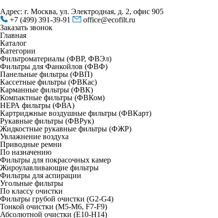
Адрес: г. Москва, ул. Электродная, д. 2, офис 905
+7 (499) 391-39-91
office@ecofilt.ru
Заказать звонок
Главная
Каталог
Категории
Фильтроматериалы (ФВР, ФВЭл)
Фильтры для Фанкойлов (ФВФ)
Панельные фильтры (ФВП)
Кассетные фильтры (ФВКас)
Карманные фильтры (ФВК)
Компактные фильтры (ФВКом)
НЕРА фильтры (ФВА)
Картриджные воздушные фильтры (ФВКарт)
Рукавные фильтры (ФВРук)
Жидкостные рукавные фильтры (ФЖР)
Увлажнение воздуха
Приводные ремни
По назначению
Фильтры для покрасочных камер
Жироулавливающие фильтры
Фильтры для аспирации
Угольные фильтры
По классу очистки
Фильтры грубой очистки (G2-G4)
Тонкой очистки (М5-М6, F7-F9)
Абсолютной очистки (Е10-H14)