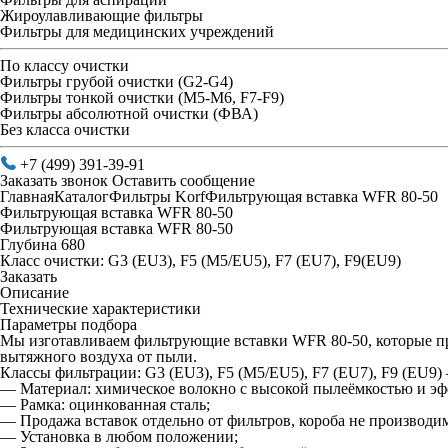
Жироулавливающие фильтры
Фильтры для медицинских учреждений
По классу очистки
Фильтры грубой очистки (G2-G4)
Фильтры тонкой очистки (М5-М6, F7-F9)
Фильтры абсолютной очистки (ФВА)
Без класса очистки
+7 (499) 391-39-91
Заказать звонок
Оставить сообщение
Главная
Каталог
Фильтры Korf
Фильтрующая вставка WFR 80-50
Фильтрующая вставка WFR 80-50
Фильтрующая вставка WFR 80-50
Глубина 680
Класс очистки: G3 (EU3), F5 (M5/EU5), F7 (EU7), F9(EU9)
Заказать
Описание
Технические характеристики
Параметры подбора
Мы изготавливаем фильтрующие вставки WFR 80-50, которые п
вытяжного воздуха от пыли.
Классы фильтрации: G3 (EU3), F5 (M5/EU5), F7 (EU7), F9 (EU9
— Материал: химическое волокно с высокой пылеёмкостью и э
— Рамка: оцинкованная сталь;
— Продажа вставок отдельно от фильтров, короба не производи
— Установка в любом положении;