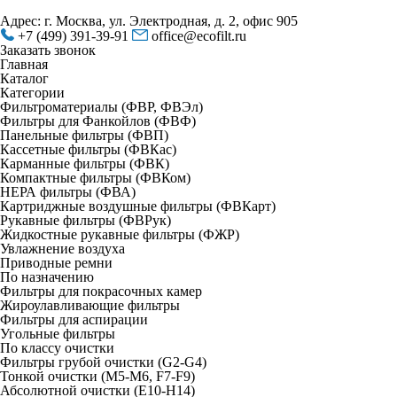
Адрес: г. Москва, ул. Электродная, д. 2, офис 905
+7 (499) 391-39-91
office@ecofilt.ru
Заказать звонок
Главная
Каталог
Категории
Фильтроматериалы (ФВР, ФВЭл)
Фильтры для Фанкойлов (ФВФ)
Панельные фильтры (ФВП)
Кассетные фильтры (ФВКас)
Карманные фильтры (ФВК)
Компактные фильтры (ФВКом)
НЕРА фильтры (ФВА)
Картриджные воздушные фильтры (ФВКарт)
Рукавные фильтры (ФВРук)
Жидкостные рукавные фильтры (ФЖР)
Увлажнение воздуха
Приводные ремни
По назначению
Фильтры для покрасочных камер
Жироулавливающие фильтры
Фильтры для аспирации
Угольные фильтры
По классу очистки
Фильтры грубой очистки (G2-G4)
Тонкой очистки (М5-М6, F7-F9)
Абсолютной очистки (Е10-H14)