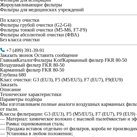
Жироулавливающие фильтры
Фильтры для медицинских учреждений
По классу очистки
Фильтры грубой очистки (G2-G4)
Фильтры тонкой очистки (М5-М6, F7-F9)
Фильтры абсолютной очистки (ФВА)
Без класса очистки
+7 (499) 391-39-91
Заказать звонок
Оставить сообщение
Главная
Каталог
Фильтры Korf
Карманный фильтр FKR 80-50
Воздушный фильтр FKR 80-50
Карманный фильтр FKR 80-50
Глубина 680
Класс очистки: G3 (EU3), F5 (M5/EU5), F7 (EU7), F9(EU9)
Заказать
Описание
Технические характеристики
Параметры подбора
Мы изготавливаем полные аналоги воздушных карманных фильтр
от пыли.
Классы фильтрации: G3 (EU3), F5 (M5/EU5), F7 (EU7), F9 (EU9
— Материал: химическое волокно с высокой пылеёмкостью и э
— Рамка: оцинкованная сталь;
— Продажа вставок отдельно от фильтров, короба не производи
— Установка в любом положении;