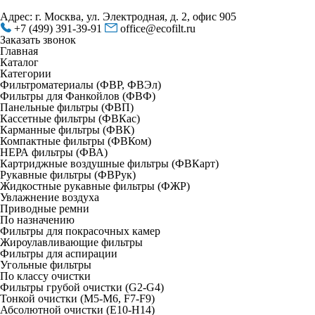
Адрес: г. Москва, ул. Электродная, д. 2, офис 905
+7 (499) 391-39-91
office@ecofilt.ru
Заказать звонок
Главная
Каталог
Категории
Фильтроматериалы (ФВР, ФВЭл)
Фильтры для Фанкойлов (ФВФ)
Панельные фильтры (ФВП)
Кассетные фильтры (ФВКас)
Карманные фильтры (ФВК)
Компактные фильтры (ФВКом)
НЕРА фильтры (ФВА)
Картриджные воздушные фильтры (ФВКарт)
Рукавные фильтры (ФВРук)
Жидкостные рукавные фильтры (ФЖР)
Увлажнение воздуха
Приводные ремни
По назначению
Фильтры для покрасочных камер
Жироулавливающие фильтры
Фильтры для аспирации
Угольные фильтры
По классу очистки
Фильтры грубой очистки (G2-G4)
Тонкой очистки (М5-М6, F7-F9)
Абсолютной очистки (Е10-H14)